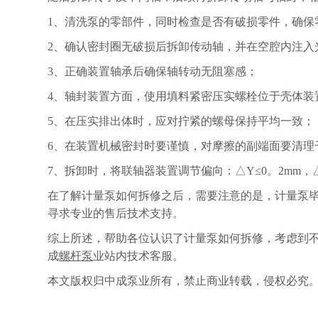
1、清洗泵的零部件，同时检查是否有破损零件，确保
2、确认密封圈无破损后拆卸传动轴，并在空腔内注入
3、正确装置轴承后确保轴转动无阻塞感；
4、轴封装置方面，使用填料紧密压实螺栓位于壳体装
5、在压实排出体时，应对拧紧的螺母保持平均一致；
6、在装置机械密封时要谨慎，对摩擦的副端面要清理
7、拆卸时，将联轴器装置调节偏向：△Y≤0。2mm，△
在了解计量泵如何拆修之后，需要注意的是，计量泵
寻求专业的售后技术支持。
综上所述，帮助各位认识了计量泵如何拆修，考虑到
成
螺杆泵
业站内技术客服。
本文版权归中成泵业所有，禁止商业转载，侵权必究