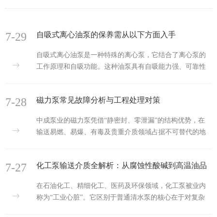
7-29
自吸式离心油泵的保养需从以下方面入手
自吸式离心油泵是一种特殊的离心泵，它结合了离心泵的
工作原理和自吸功能。这种油泵具有自吸能力强、可靠性
高、用途广泛和维护方便等特点。工作原理与普通离心泵
类似，但具有d特的自吸结构。在启动时，油泵的转子内部
7-28
磁力泵常见故障分析与工程处理对策
叶轮随着电机的旋转而旋转，产生的离心力将油液向外抛
出，并在转子与泵体之间形成一个负压区域。这个负压区
中成泵业的磁力泵凭借“静密封、零泄漏”的结构优势，在
域会将周围的空气向泵体内部吸入，从而形成一个充满混
输送易燃、易爆、有毒及贵重介质领域占据不可替代的地
合油液与空气的混合物。当混合物被吸入泵体后，会被送
位。然而，正是由于其取消了传统的轴封，依靠磁性体透
入叶轮内部，并随着叶轮的旋转向外抛出。在叶轮的带动
过隔离套传递扭矩，使得故障机理与普通离心泵存在本质
下，油液被推入管道内部，从而...
7-27
化工泵输送介质全解析：从腐蚀性酸碱到高温油品
差异。结合现场运维经验，以下就磁力泵最常见的几类故
障及其处理逻辑进行探讨。一、滑动轴承损坏与抱轴这是
的选型指南
在石油化工、精细化工、医药及环保领域，化工泵被业内
磁力泵最为高发的故障，通常表现为振动加剧或泵轴卡
称为“工业心脏”。它区别于普通清水泵的核心在于对复杂
死。根本原因在于润滑/冷却流道失效。磁力泵的滑动轴承
工况的适应性。很多从业者在选型时容易混淆化工泵与渣
依赖输送介质本身进行润滑和散热，若在入口阀关闭或泵