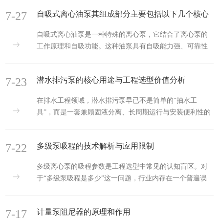
浆泵或清水泵，导致密封泄漏、腐蚀过快甚至安全事故。
入口压力不足时运行，轴承会因...
7-27
自吸式离心油泵其组成部分主要包括以下几个核心
中成泵业本文从实际应用出发，拆解化工泵主要输送的介
质类型及技术要点。一、强腐蚀性介质：耐材是核心化工
模块
自吸式离心油泵是一种特殊的离心泵，它结合了离心泵的
泵最常见的用途是输送酸、碱、盐溶液。例如在硫酸工业
工作原理和自吸功能。这种油泵具有自吸能力强、可靠性
和磷复肥生产中，需要输送高温浓硫酸和稀磷酸。这类介
高、用途广泛和维护方便等特点。工作原理与普通离心泵
质对金属材料的晶间腐蚀要求高。对于稀酸（≤30%硫酸、
类似，但具有d特的自吸结构。在启动时，油泵的转子内部
盐酸），通常选用高硅铸铁...
7-23
潜水排污泵的核心用途与工程选型价值分析
叶轮随着电机的旋转而旋转，产生的离心力将油液向外抛
出，并在转子与泵体之间形成一个负压区域。这个负压区
在排水工程领域，潜水排污泵早已不是简单的“抽水工
域会将周围的空气向泵体内部吸入，从而形成一个充满混
具”，而是一套兼顾固液分离、长周期运行与安装便利性的
合油液与空气的混合物。当混合物被吸入泵体后，会被送
系统性设备。中成泵业认为理解它的真实用途，不能只停
入叶轮内部，并随着叶轮的旋转向外抛出。在叶轮的带动
留在“排污水”三个字上，而要结合工程场景、介质特性与
下，油液被推入管道内部，从而...
7-22
多级泵吸程的技术解析与应用限制
运维痛点来拆解。一、市政排水与防汛：承担临时性峰值
负荷市政管网系统面临的最大挑战不是日常流量，而是暴
多级离心泵的吸程参数是工程选型中常见的认知盲区。对
雨天气下的瞬时峰值。潜水排污泵在城市雨水泵站、地下
于“多级泵吸程是多少”这一问题，行业内存在一个普遍误
通道及立交桥排水点扮演着应急排涝角色。它的优势在于
解：将泵的扬程能力与吸入能力混为一谈。实际上，多级
可浸没工作，无需单独建造泵房，占用地表空间极少，这
泵的级数增加仅作用于排出侧的增压过程，而吸入侧的极
在用地紧张的中心城区非常关键...
7-17
计量泵阻尼器的原理和作用
限提升高度受制于明确的物理边界。吸程的决定因素：大