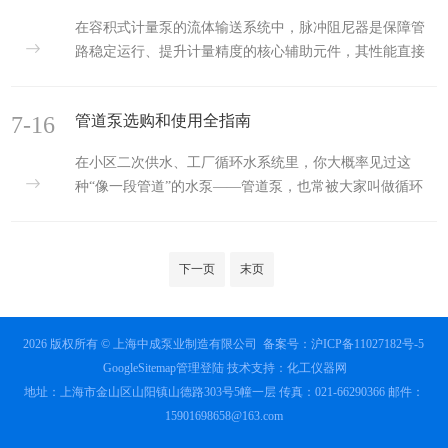
气压与汽蚀余量多级泵的吸程由第一级叶轮进口处的压力
在容积式计量泵的流体输送系统中，脉冲阻尼器是保障管
条件决定。标准大气压（101.325kPa）理论上可支持约
路稳定运行、提升计量精度的核心辅助元件，其性能直接
10.33米水柱的静压高度，但这一数值并非可用吸程。实际
决定了整套加药系统的可靠性与工艺控制水平，是工业流
可用吸程须扣除两方面损耗：吸入管路的沿程阻力损失与
体工程中不可忽视的关键配套部件。从工作原理来看，中
局部阻力损失，...
7-16
管道泵选购和使用全指南
成泵业的计量泵依靠柱塞或隔膜的周期性容积变化实现定
量排液，由于液相介质的可压缩性极低，排液过程中会在
在小区二次供水、工厂循环水系统里，你大概率见过这
管路内形成周期性的压力尖峰与流量脉动，严重时会引发
种“像一段管道”的水泵——管道泵，也常被大家叫做循环
管路振动、仪表失准等问题。脉冲阻尼器通过气液隔离式
泵、增压泵。它没有普通离心泵那么占地方，进出口在同
结构实现脉动消解：内部采用耐蚀弹性膜片将腔体分为气
一条水平线上，能直接串在管道里，不用改管路走向，也
室与液室，气室预先充入50%~...
不用专门浇混凝土做基础，是现在民用和工业场景里用得
下一页
末页
最多的流体输送设备之一。很多人分不清管道泵和普通增
压泵的区别，其实它本质是立式单级离心泵，靠电机带动
叶轮高速旋转，把机械能转化成流体的压力能，一边从上
2026 版权所有 © 上海中成泵业制造有限公司
备案号：沪ICP备11027182号-5
游管路吸水，一边把增压后的水送到下游，全程能让管道
GoogleSitemap
管理登陆
技术支持：
化工仪器网
里的水保持连续稳定的流动，不会...
地址：上海市金山区山阳镇山德路303号5幢一层 传真：021-66290366 邮件：
15901698658@163.com