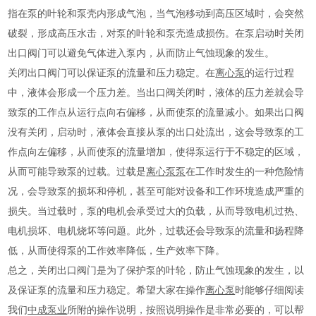
指在泵的叶轮和泵壳内形成气泡，当气泡移动到高压区域时，会突然
破裂，形成高压水击，对泵的叶轮和泵壳造成损伤。在泵启动时关闭
出口阀门可以避免气体进入泵内，从而防止气蚀现象的发生。
关闭出口阀门可以保证泵的流量和压力稳定。在
离心泵
的运行过程
中，液体会形成一个压力差。当出口阀关闭时，液体的压力差就会导
致泵的工作点从运行点向右偏移，从而使泵的流量减小。如果出口阀
没有关闭，启动时，液体会直接从泵的出口处流出，这会导致泵的工
作点向左偏移，从而使泵的流量增加，使得泵运行于不稳定的区域，
从而可能导致泵的过载。过载是
离心泵
泵
在工作时发生的一种危险情
况，会导致泵的损坏和停机，甚至可能对设备和工作环境造成严重的
损失。当过载时，泵的电机会承受过大的负载，从而导致电机过热、
电机损坏、电机烧坏等问题。此外，过载还会导致泵的流量和扬程降
低，从而使得泵的工作效率降低，生产效率下降。
总之，关闭出口阀门是为了保护泵的叶轮，防止气蚀现象的发生，以
及保证泵的流量和压力稳定。希望大家在操作
离心泵
时能够仔细阅读
我们
中成泵业
所附的操作说明，按照说明操作是非常必要的，可以帮