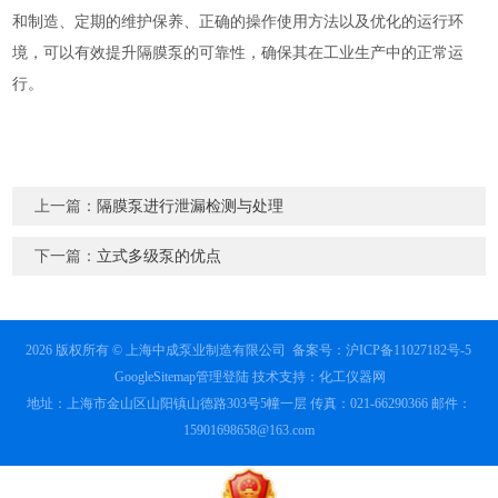
和制造、定期的维护保养、正确的操作使用方法以及优化的运行环
境，可以有效提升隔膜泵的可靠性，确保其在工业生产中的正常运
行。
上一篇：
隔膜泵进行泄漏检测与处理
下一篇：
立式多级泵的优点
2026 版权所有 © 上海中成泵业制造有限公司
备案号：沪ICP备11027182号-5
GoogleSitemap
管理登陆
技术支持：
化工仪器网
地址：上海市金山区山阳镇山德路303号5幢一层 传真：021-66290366 邮件：
15901698658@163.com