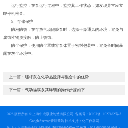
运行监控：在泵运行过程中，监控其工作状态，如发现异常应立
即停机检查。
5、存储保护
防潮防锈：在存放气动隔膜泵时，选择干燥通风的环境，避免与
腐蚀性物质接触，防止锈蚀。
防尘保护：使用防尘罩或将泵体置于密封包装中，避免长时间暴
露在灰尘环境中。
上一篇：
螺杆泵在化学品搅拌与混合中的优势
下一篇：
气动隔膜泵其详细的操作步骤如下
2026 版权所有 © 上海中成泵业制造有限公司
备案号：沪ICP备11027182号-5
GoogleSitemap
管理登陆
技术支持：
化工仪器网
地址：上海市金山区山阳镇山德路303号5幢一层 传真：021-66290366 邮件：