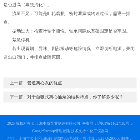
是否过高（导致汽化）。
流量不足：可能是叶轮磨损、密封泄漏或转速过低，需逐一排
查。
振动过大：检查叶轮平衡性、轴承间隙或基础固定是否牢固。
紧急停机
若出现冒烟、异味、剧烈振动等危险情况，立即切断电源，关闭
进出口阀门，并排查故障原因。
上一篇：
管道离心泵的优点
下一篇：
对于自吸式离心油泵的结构特点，你了解多少呢？
2026 版权所有 © 上海中成泵业制造有限公司
备案号：沪ICP备11027182号-5
GoogleSitemap
管理登陆
技术支持：
化工仪器网
地址：上海市金山区山阳镇山德路303号5幢一层 传真：021-66290366 邮件：