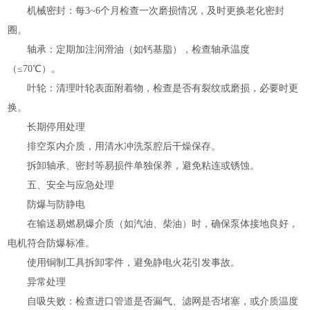
机械密封：每3~6个月检查一次磨损情况，及时更换老化密封
圈。
轴承：定期加注润滑油（如钙基脂），检查轴承温度
（≤70℃）。
叶轮：清理叶轮表面附着物，检查是否有裂纹或磨损，必要时更
换。
长期停用处理
排空泵内介质，用清水冲洗泵腔后干燥保存。
拆卸轴承、密封等易损件单独保养，避免粘连或锈蚀。
五、安全与应急处理
防爆与防静电
在输送易燃易爆介质（如汽油、柴油）时，确保泵体接地良好，
电机符合防爆标准。
使用铜制工具拆卸零件，避免静电火花引发事故。
异常处理
自吸失败：检查进口管道是否漏气、滤网是否堵塞，或介质温度