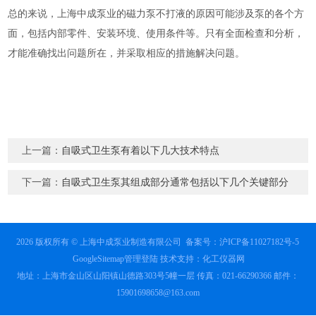
总的来说，上海中成泵业的磁力泵不打液的原因可能涉及泵的各个方
面，包括内部零件、安装环境、使用条件等。只有全面检查和分析，
才能准确找出问题所在，并采取相应的措施解决问题。
上一篇：
自吸式卫生泵有着以下几大技术特点
下一篇：
自吸式卫生泵其组成部分通常包括以下几个关键部分
2026 版权所有 © 上海中成泵业制造有限公司
备案号：沪ICP备11027182号-5
GoogleSitemap
管理登陆
技术支持：
化工仪器网
地址：上海市金山区山阳镇山德路303号5幢一层 传真：021-66290366 邮件：
15901698658@163.com