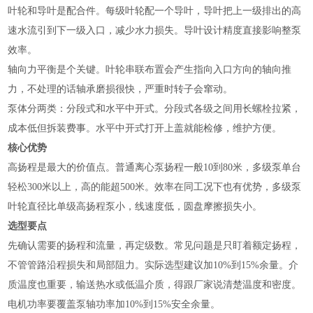
叶轮和导叶是配合件。每级叶轮配一个导叶，导叶把上一级排出的高
速水流引到下一级入口，减少水力损失。导叶设计精度直接影响整泵
效率。
轴向力平衡是个关键。叶轮串联布置会产生指向入口方向的轴向推
力，不处理的话轴承磨损很快，严重时转子会窜动。
泵体分两类：分段式和水平中开式。分段式各级之间用长螺栓拉紧，
成本低但拆装费事。水平中开式打开上盖就能检修，维护方便。
核心优势
高扬程是最大的价值点。普通离心泵扬程一般10到80米，多级泵单台
轻松300米以上，高的能超500米。效率在同工况下也有优势，多级泵
叶轮直径比单级高扬程泵小，线速度低，圆盘摩擦损失小。
选型要点
先确认需要的扬程和流量，再定级数。常见问题是只盯着额定扬程，
不管管路沿程损失和局部阻力。实际选型建议加10%到15%余量。介
质温度也重要，输送热水或低温介质，得跟厂家说清楚温度和密度。
电机功率要覆盖泵轴功率加10%到15%安全余量。