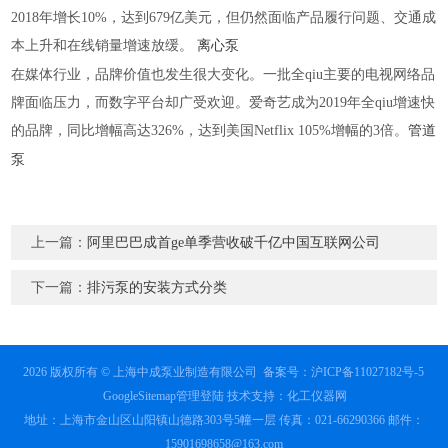
2018年增长10%，达到679亿美元，但仍然面临产品履行问题、交通成
本上升和在线销量增速放缓。
离心泵
在媒体行业，品牌价值也发生很大变化。一批全qiu主要的电视网络品
牌面临压力，而数字平台却广受欢迎。爱奇艺成为2019年全qiu增速快
的品牌，同比增幅高达326%，达到美国Netflix 105%增幅的3倍。
管道
泵
上一篇：
阿里巴巴成首ge单季营收破千亿中国互联网公司
下一篇：
排污泵的安装方式分类
2026 版权所有 © 上海中成泵业制造有限公司
备案号：沪ICP备11027182号-5
GoogleSitemap
管理登陆
技术支持：
化工仪器网
地址：上海市金山区山阳镇山德路303号5幢一层 传真：021-66290366 邮件：
15901698658@163.com