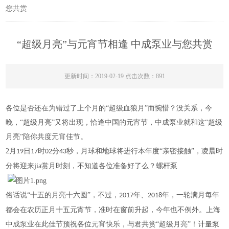
您共赏
“超级月亮”与元宵节相逢 中成泵业与您共赏
更新时间：2019-02-19 点击次数：891
各位是否还在为错过了上个月的
“超级血狼月”而惋惜？没关系，今
晚，“超级月亮”又将出现，恰逢中国的元宵节，中成泵业就和这“超级
月亮”陪你共度元宵佳节。
2
月
日
时
分
秒，月球和地球将进行本年度“亲密接触”，凌晨时
19
17
02
43
分将迎来jia赏月时刻，不知道各位准备好了么？
螺杆泵
俗话说
“十五的月亮十六圆”，不过，
年、
年，一轮满月每年
2017
2018
都会在农历正月十五元宵节，准时在窗前升起，今年也不例外。上海
中成泵业在此佳节预祝各位元宵快乐，与君共赏“超级月亮”！
计量泵