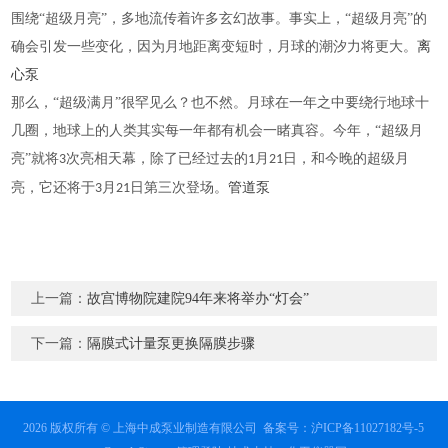
围绕
“超级月亮”，多地流传着许多玄幻故事。事实上，“超级月亮”的
确会引发一些变化，因为月地距离变短时，月球的潮汐力将更大。
离
心泵
那么，
“超级满月”很罕见么？也不然。月球在一年之中要绕行地球十
几圈，地球上的人类其实每一年都有机会一睹真容。今年，“超级月
亮”就将
次亮相天幕，除了已经过去的
月
日，和今晚的超级月
3
1
21
亮，它还将于
月
日第三次登场。
管道泵
3
21
上一篇：
故宫博物院建院94年来将举办“灯会”
下一篇：
隔膜式计量泵更换隔膜步骤
2026 版权所有 © 上海中成泵业制造有限公司
备案号：沪ICP备11027182号-5