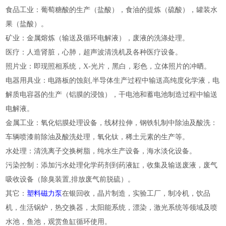
食品工业：葡萄糖酸的生产（盐酸），食油的提炼（硫酸），罐装水
果（盐酸）。
矿业：金属熔炼（输送及循环电解液），废液的洗涤处理。
医疗：人造肾脏，心肺，超声波清洗机及各种医疗设备。
照片业：即现照相系统，X-光片，黑白，彩色，立体照片的冲晒。
电器用具业：电路板的蚀刻,半导体生产过程中输送高纯度化学液，电
解质电容器的生产（铝膜的浸蚀），干电池和蓄电池制造过程中输送
电解液。
金属工业：氧化铝膜处理设备，线材拉伸，钢铁轧制中除油及酸洗：
车辆喷漆前除油及酸洗处理，氧化钛，稀土元素的生产等。
水处理：清洗离子交换树脂，纯水生产设备，海水淡化设备。
污染控制：添加污水处理化学药剂到药液缸，收集及输送废液，废气
吸收设备（除臭装置,排放废气前脱硫）。
其它：
塑料磁力泵
在银回收，晶片制造，实验工厂，制冷机，饮品
机，生活锅炉，热交换器，太阳能系统，漂染，激光系统等领域及喷
水池，鱼池，观赏鱼缸循环使用。