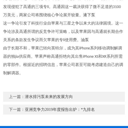
发现侵犯了高通的三项专li。高通因这一裁决获得了微不足道的3100
万美元，两家公司将围绕核心争论展开较量。
液下泵
这一争论引发了科技行业自苹果与三星之争以来大的法律困境。这一
争论涉及高通所谓的反竞争许可策略，以及苹果因与高通就长期合作
关系的条款发生争议而欠苹果的专li使用费。
油泵
由于长期不和，苹果已转向英特尔，成为其iPhone系列移动调制解调
器的独jia供应商。苹果声称高通拒绝向其出售iPhone XS和XR系列所需
的零部件。根据近的招聘信息，苹果公司甚至可能考虑建造自己的调
制解调器。
上一篇：
潜水排污泵未来的发展方向
下一篇：
亚洲竞争力2019年度报告出炉：*九排名