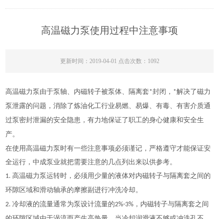
高温磁力泵使用过程中注意事项
更新时间：2019-04-01 点击次数：1092
高温磁力泵
磁力
由于泵轴、内磁转子被泵体、隔离套*封闭，*解决了
泵泄露的
问题，消除了炼油化工行业易燃、易爆、有毒、有害介质通
过泵密封泄漏的安全隐患，有力地保证了职工的身心健康和安全生
产。
在使用高温磁力泵时有一些注意事项必须谨记，严格遵守才能保证安
全运行，中成泵业就把需要注意的几点列出来以供参考。
1.
高温磁力泵运转时，必须用少量的液体对内磁转子与隔离套之间的
环隙区域和滑动轴承的摩擦副进行冲洗冷却。
2.
冷却液的流量通常为泵设计流量的2%-3%，内磁转子与隔离套之间
的环隙区域由于涡流而产生高热量。当冷却润滑液不够或冲洗孔不