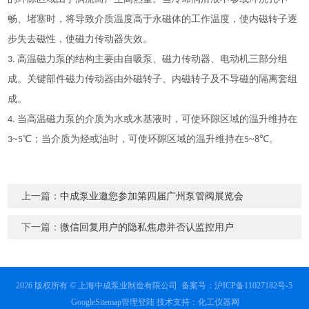
畅、堵塞时，将导致介质温度高于永磁体的工作温度，使内磁转子逐
步失去磁性，使磁力传动器失效。
的结构主要由
3.
高温磁力泵
自吸泵、磁力传动器、电动机三部分组
成。关键部件磁力传动器由外磁转子、内磁转子及不导磁的隔离套组
成。
的
4.
当高温磁力泵
介质为水或水基液时，可使环隙区域的温升维持在
~
~
3
5℃；当介质为烃或油时，可使环隙区域的温升维持在5
8℃。
上一篇：
中成泵业邀您参加第四届广州泵管阀展览会
下一篇：
微信回复用户的隐私焦虑并否认监控用户
2026 版权所有 © 上海中成泵业制造有限公司
备案号：沪ICP备11027182号-5
GoogleSitemap
管理登陆
技术支持：
化工仪器网