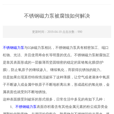
不锈钢磁力泵被腐蚀如何解决
更新时间：2019-04-19 点击次数：990
不锈钢磁力泵
，
与CQB磁力泵相比
不锈钢磁力泵具有精密加工、端口
并且
等
。
耐腐蚀
松驰、光洁、
使用寿命长
明显的优点
不锈钢磁力泵
正
是靠其表面形成的一层极薄而坚固细密的稳定的富铬氧化膜(防护
膜)，防止氧原子的继续渗入、继续氧化，而获得抗锈蚀的能力。
但是如果出现某些特殊情况破坏了
让
或者
这种薄膜，
空气
液体中氧原
子不断渗入或金属中铁原子不断地析离出来，形成疏松的氧化铁，金
属表面也就受到不断地锈蚀。
这种表面膜受到破坏的形式很多，日常生活中多见的有如下几种：
不锈钢磁力泵
1、
表面存积着含有其他金属元素的粉尘或异类金