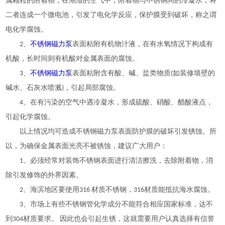
属颗粒的附着物，在潮湿的空气中，附着物与不锈钢间的冷凝水，将
二者连成一个微电池，引发了电化学反应，保护膜受到破坏，称之谓
电化学腐蚀。
不锈钢磁力泵
2、
表面粘附有机物汁液，在有水氧情况下构成有
机酸，长时间则有机酸对金属表面的腐蚀。
不锈钢磁力泵
3、
表面粘附含有酸、碱、盐类物质(如装修墙壁的
碱水、石灰水喷溅)，引起局部腐蚀。
4、在有污染的空气中遇冷凝水，形成硫酸、硝酸、醋酸液点，
引起化学腐蚀。
以上情况均可造成不锈钢磁力泵表面防护膜的破坏引发锈蚀。所
以，为确保金属表面光亮不被锈蚀，建议广大用户：
1、必须经常对装饰不锈钢表面进行清洁擦洗，去除附着物，消
除引发修饰的外界因素。
2、海滨地区要使用316 材质不锈钢，316材质能抵抗海水腐蚀。
3、市场上有些不锈钢管化学成分不能符合相应国家标准，达不
到304材质要求。 因此也会引起生锈，这就需要用户认真选择有信誉