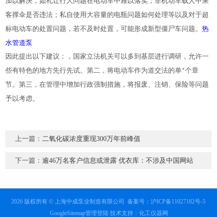
加以解决，如礼让行人问题在电动车中难以落实；非机动车载人中乘
客撑伞是否违法；私自使用大容量的电瓶问题如何处理等以及对于超
热
标电动车的处置问题，若不及时处置，可能形成新型僵尸车问题。
水管道泵
因此提出以下建议：，国家立法机关可以多到基层进行调研，允许一
些有特色的地方先行先试。第二，将电动车作为道交法的单*个章
节。第三，在管理中增加行政强制措施，将报废、注销、保险等问题
予以考虑。
上一篇：
二氧化碳浓度重现300万年前峰值
下一篇：
逾46万名客户信息或泄露 优衣库：不涉及中国网站
2026 版权所有 © 上海中成泵业制造有限公司
备案号：沪ICP备11027182号-5
GoogleSitemap
管理登陆
技术支持：
化工仪器网