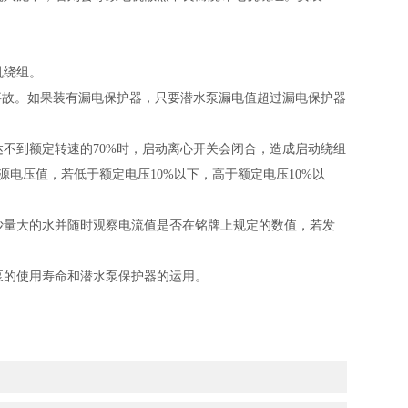
机绕组。
事故。如果装有漏电保护器，只要潜水泵漏电值超过漏电保护器
达不到额定转速的70%时，启动离心开关会闭合，造成启动绕组
电压值，若低于额定电压10%以下，高于额定电压10%以
沙量大的水并随时观察电流值是否在铭牌上规定的数值，若发
泵的使用寿命
和
潜水泵保护器的运用。