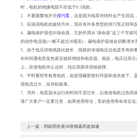
时，电机的绝缘电阻不应低于0.5兆欧。
2、不要频繁地开关
排污泵
，这是因为电泵停转时会产生回流
3、应搞清电机的旋转方向，现在有许多类型的排污泵正转和
4、漏电保护器也叫保命器，它的作用从“保命器”这三个字就
的动作电流值(一般不超过30毫安)，漏电保护器就会切断潜
5、由于低压供电线路比较长，线路的末端电压过低是常有的事
长时间通电而发热甚至烧坏绕组和电容器。相反，电压过高引
上，应使电机停止运转，找出原因并排除故障。
6、平时要经常检查电机，如发现橡胶密封环损坏或失效下、
现电流过大，应停机检查。
7、另外，电泵脱水运行的时间不宜过长，以免使电机过热而
请广大客户一定要注意，如果使用得当，泵的使用寿命肯定会
上一篇：
同款药价差18倍倒逼药改加速