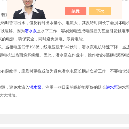
，若立即开机，会使电机负载启动，导致启动电流过大而烧坏绕组。
反转时皆可出水，但反转时出水量小、电流大，其反转时间长了会损坏电
可以理解。因为
潜水泵
是
水下工作，容易漏电造成电能损失甚至引发触电
水泵的电源，确保安全，同时避免漏电、浪费电能。
。当相电压低于198伏，线电压低于342伏时，潜水泵电机转速下降，当
起电机过热而烧坏绕组。因此，潜水泵在作业中，操作者必须随时观察电源
盖有裂纹等，应及时更换或修为避免潜水电泵长期超负荷工作，不要抽含
烧毁，避免水渗入
潜水泵
。注重一些日常的保护能更好的延长
潜水泵
潜水
大大增加。