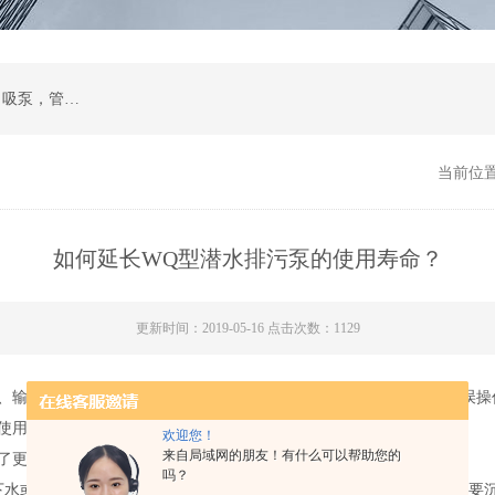
计量泵，磁力泵，化工泵，螺杆泵，排污泵，自吸泵，管道泵，多级泵，隔膜泵，齿轮油泵
当前位
如何延长WQ型潜水排污泵的使用寿命？
更新时间：2019-05-16 点击次数：1129
、输送物料的不同，其寿命差距十分巨大。在排除选型失误、运输、误操
使用五到八年之久。
欢迎您！
来自局域网的朋友！有什么可以帮助您的
了更好地确保
潜水泵
能稳定，地长期使用，应注意以下几点：
吗？
下水或提出时切勿使电缆受力，以免引起电源线断裂。排污泵工作时不要