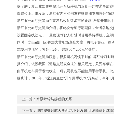
据了解，浙江此次集中整治开车玩手机与近期一起交通事故案有
勤岗位上。事发后，浙江省内不少网友在微信朋友圈呼吁“像
浙江省公an厅交管局在事发后收到诸多市民要求“严惩开车玩
浙江省公an厅交管局介绍，
将此次专项行动期间，全省各地交
设置固定执法点，一旦发现驾驶人行驶时使用手持手机，立即
同时，交
jing
部门还将加大非现场查处力度，将电子警ca、
式使用电话的，将处记2分、罚款50至200元的处罚。
浙江省公an厅交管局获悉，
很多司机习惯平时
的“
等红绿灯
时
据介绍，依照我国《道路交通安全法》相关规定，只要车辆在
由于机动车属于发动状态，所以司机也不能使用手持手机。此
据统计，2018年，浙江共查处“开车用手机”92万余起，今年1
上一篇：
水泵叶轮与扬程的关系
下一篇：
印度揭登月航天器面纱:下月发射 计划降落月球南