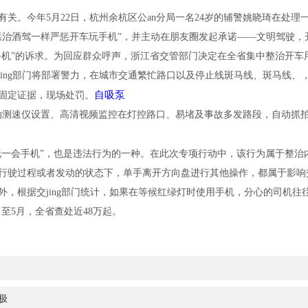
关。今年5月22日，杭州余杭区公an分局
一名
24岁的辅警姚晓琦在处理
惩治酒驾一样严惩开车玩手机”，并主动在朋友圈发起承诺——文明驾驶，
手机”的诉求。为回应群众呼声，浙江省交管部门决定在全省集中整治开车
jing
部门将部署警力，在城市交通繁忙路口以及停止线斑马线、斑马线、
自吸泵
固定证据，现场处罚。
移动测速仪设置、高清视频监控在灯控路口、易堵及事故多发路段，自动抓
玩一会手机”，也是违法行为的一种。在此次专项行动中，该行为属于整治
行驶过程或者发动的状态下，单手离开方向盘进行其他操作，都属于影响
外，根据交jing部门统计，如果在等候红绿灯时使用手机，分心的司机
月至5月，全省查处近48万起。
极