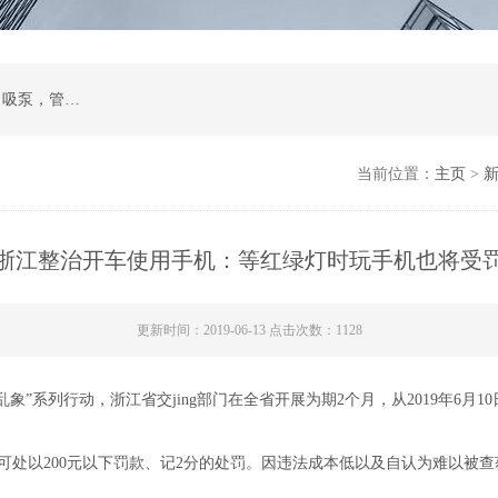
计量泵，磁力泵，化工泵，螺杆泵，排污泵，自吸泵，管道泵，多级泵，隔膜泵，齿轮油泵
当前位置：
主页
>
浙江整治开车使用手机：等红绿灯时玩手机也将受
更新时间：2019-06-13 点击次数：1128
序乱象”系列行动，浙江省交
jing
部门在全省开展为期2个月，
从2019年6
可处以200元以下罚款、记2分的处罚。因违法成本低以及自认为难以被