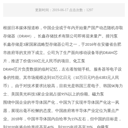
更新时间：2019-06-17 点击次数：1297
根据日本媒体报道称
，中国企业或于年内开始量产国产动态随机存取
存储器（DRAM）。长鑫存储技术有限公司即将迎来量产。
排污泵
长鑫存储是3家国家战略型存储器公司之一，于2016年在安徽省合肥
市政府等的支持下成立。公司为了生产面向移动设备等的DRAM芯
片，推进了价值550亿元人民币的项目。
化工泵
DRAM芯片负责数据的临时记忆，左右着智能手机、服务器等电子设
备的性能。其市场规模达到10万亿日元（10万日元约合6383元人民
币）。由于对技术要求比较高，目前光是韩国三星电子、韩国SK海力
士、美国美光科技3家企业就占据95%以上的份额。
磁力泵
围绕中国企业的半导体国产化，中国为了实现半导体国产化这一夙
愿，展现出毫不松懈的态度。中国政府将半导体产业定位为重点产
业。2018年，中国半导体国内自给率为15%左右，但中国的目标是，
到2020年将自给率提高至40%，到2025年提高至70%。
自吸泵