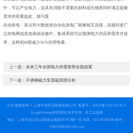
中，可以产生电力，这具有消除不需要的材料或生物质同时满足能量
需求的双重益处。
排污泵
：
自动发电
算法和大数据使自动化发电厂能够相互连接，连接到更广
泛的电网或其他基础设施中。集成系统可以预测电力供应和需求并提
率，这样的AI能减少10％的用电量。
上一篇：
未来三年全国电力供需形势全面趋紧
下一篇：
不锈钢磁力泵退磁原因分析
2026 版权所有 © 上海中成泵业制造有限公司
备案号：沪ICP备11027182号-5
GoogleSitemap
管理登陆
技术支持：
化工仪器网
地址：上海市金山区山阳镇山德路303号5幢一层 传真：021-66290366 邮件：
15901698658@163.com