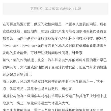
更新时间：2019-06-20 点击次数：1169
在可再生能源方面，供应间歇性问题是一个更令人生畏的问题。所有
这些意味着，在短期内，能源行业的未来可能会因多项创新而变得更
加复杂，而以下是推动该行业积极变化的七种不同技术科技。
螺杆泵
：
Power-to-X
Power-to-X允许在需要的地方和时间存储和重新部署来自
发电的多余能量。可以帮助缓解间歇性问题。
计量泵
：
氢气
氢气作为航运，航空，汽车和公共汽车的燃料来源的潜力早已
，
得到认可，为汽油或柴油提供了更清洁的替代品
但氢气带来的机遇
远远超过运输部门。
：
海上风电
风力发电是应对气候变化的主要可再生能源之一，它干
净、供应充足，其竞争也是日益激烈。
离心泵
：
碳捕获与储存
碳捕集与封存技术可以从发电厂和其他工业过程中提
取废气，防止二氧化碳等温室气体进入大气。
：
来自废弃物的能量
通过从焚烧废料中捕获热能并将其馈送到电网