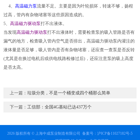
4、
高温磁力泵
流量不足。主要是因为叶轮损坏，转速不够，扬程
过高，管内有杂物堵塞等这些原因造成的。
5、
高温磁力驱动泵
打不出液体。
当发现
高温磁力驱动泵
打不出液体时，需要检查泵的吸入管路是否有
漏气的地方，检查吸入管内空气是否排出，高温磁力驱动泵内灌注的
液体量是否足够，吸人管内是否有杂物堵塞，还应查一查泵是否反转
(尤其是在换过电机后或供电线路检修过后)，还应注意泵的吸上高度
是否太高。
上一篇：
垃圾分类，不是一个桶变成四个桶那么简单
下一篇：
工信部：全国4G基站已达437万个
2026 版权所有 © 上海中成泵业制造有限公司
备案号：沪ICP备11027182号-5