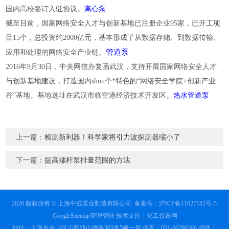
国内高校签订入驻协议。
离心泵
截至目前，国家网络安全人才与创新基地已注册企业95家，已开工项
目15个，总投资约2000亿元，基本形成了从数据存储、到数据传输、
管道泵
应用和处理的网络安全产业链。
2016年9月30日，中央网信办复函武汉，支持开展国家网络安全人才
与创新基地建设，打造国内shou个*特色的“网络安全学院+创新产业
谷”基地。基地选址在武汉市临空港经济技术开发区。
热水管道泵
上一篇：
检测新利器！科学家将引力波探测器缩小了
下一篇：
提高螺杆泵排量范围的方法
2026 版权所有 © 上海中成泵业制造有限公司
备案号：沪ICP备11027182号-5
GoogleSitemap
管理登陆
技术支持：
化工仪器网
地址：上海市金山区山阳镇山德路303号5幢一层 传真：021-66290366 邮件：