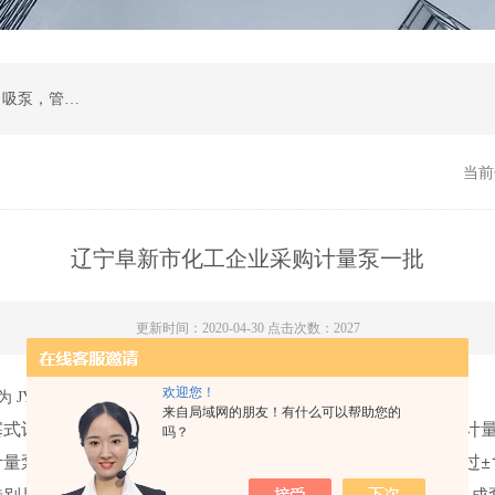
计量泵，磁力泵，化工泵，螺杆泵，排污泵，自吸泵，管道泵，多级泵，隔膜泵，齿轮油泵
当前
辽宁阜新市化工企业采购计量泵一批
更新时间：2020-04-30 点击次数：2027
欢迎您！
ZR 1000/0.5。生产检验完工，发货交付客户使用。
来自局域网的朋友！有什么可以帮助您的
塞式计量泵两大类。隔膜计量泵、柱塞计量泵用途广泛。隔膜计
吗？
量泵属于往复式容积泵，用于精确计量，通常流量误差不超过±
别是腐蚀性液体）。其流量可以进行0-100%的无级调节。中