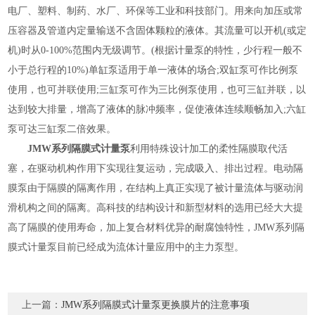
电厂、塑料、制药、水厂、环保等工业和科技部门。用来向加压或常
压容器及管道内定量输送不含固体颗粒的液体。其流量可以开机(或定
机)时从0-100%范围内无级调节。(根据计量泵的特性，少行程一般不
小于总行程的10%)单缸泵适用于单一液体的场合;双缸泵可作比例泵
使用，也可并联使用;三缸泵可作为三比例泵使用，也可三缸并联，以
达到较大排量，增高了液体的脉冲频率，促使液体连续顺畅加入;六缸
泵可达三缸泵二倍效果。
JMW系列隔膜式计量泵
利用特殊设计加工的柔性隔膜取代活
塞，在驱动机构作用下实现往复运动，完成吸入、排出过程。电动隔
膜泵由于隔膜的隔离作用，在结构上真正实现了被计量流体与驱动润
滑机构之间的隔离。高科技的结构设计和新型材料的选用已经大大提
高了隔膜的使用寿命，加上复合材料优异的耐腐蚀特性，JMW系列隔
膜式计量泵目前已经成为流体计量应用中的主力泵型。
上一篇：
JMW系列隔膜式计量泵更换膜片的注意事项