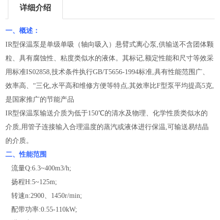
详细介绍
一、概述：
IR型保温泵是单级单吸（轴向吸入）悬臂式离心泵,供输送不含团体颗
粒、具有腐蚀性、粘度类似水的液体。其标记,额定性能和尺寸等效采
用标准IS02858,技术条件执行GB/T5656-1994标准,具有性能范围广、
效率高、“三化,水平高和维修方便等特点,其效率比F型泵平均提高5克,
是国家推广的节能产品
IR型保温泵输送介质为低于150℃的清水及物理、化学性质类似水的
介质,用管子连接输入合理温度的蒸汽或液体进行保温,可输送易结晶
的介质。
二、性能范围
流量Q:6.3~400m3/h;
扬程H:5~125m;
转速n:2900、1450r/min;
配带功率:0.55-110kW;