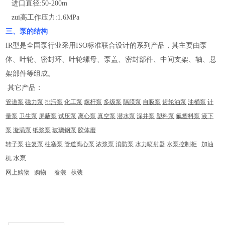
进口直径:50-200m
zui高工作压力:1.6MPa
三、泵的结构
IR型是全国泵行业采用ISO标准联合设计的系列产品，其主要由泵
体、叶轮、密封环、叶轮螺母、泵盖、密封部件、中间支架、轴、悬
架部件等组成。
其它产品：
管道泵
磁力泵
排污泵
化工泵
螺杆泵
多级泵
隔膜泵
自吸泵
齿轮油泵
油桶泵
计
量泵
卫生泵
屏蔽泵
试压泵
离心泵
真空泵
潜水泵
深井泵
塑料泵
氟塑料泵
液下
泵
漩涡泵
纸浆泵
玻璃钢泵
胶体磨
转子泵
往复泵
柱塞泵
管道离心泵
浓浆泵
消防泵
水力喷射器
水泵控制柜
加油
水泵
机
网上购物
购物
春装
秋装