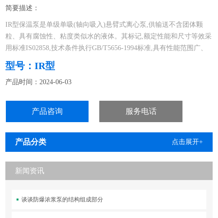
简要描述：
IR型保温泵是单级单吸(轴向吸入)悬臂式离心泵,供输送不含团体颗
粒、具有腐蚀性、粘度类似水的液体。其标记,额定性能和尺寸等效采
用标准IS02858,技术条件执行GB/T5656-1994标准,具有性能范围广、
效率高、“三化,水平高和维修方便等特点,其效率比F型泵平均提高5克,
型号：IR型
是国家推广的节能产品
产品时间：2024-06-03
IR型输送介质为低于150℃的清水及物理、化学性质类似水的介质,
产品咨询
服务电话
产品分类
点击展开+
新闻资讯
谈谈防爆浓浆泵的结构组成部分