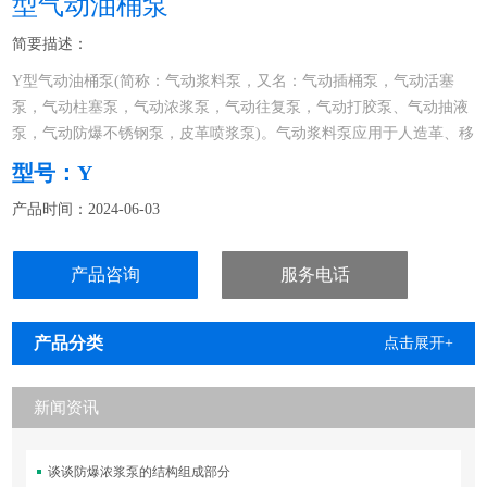
型气动油桶泵
简要描述：
Y型气动油桶泵(简称：气动浆料泵，又名：气动插桶泵，气动活塞
泵，气动柱塞泵，气动浓浆泵，气动往复泵，气动打胶泵、气动抽液
泵，气动防爆不锈钢泵，皮革喷浆泵)。气动浆料泵应用于人造革、移
膜革、压延革、彩涂板、印染、医药、涂层、化工、纺织、喷漆、喷
型号：Y
涂、薄膜镀铝、彩钢瓦等行业。
产品时间：2024-06-03
产品咨询
服务电话
产品分类
点击展开+
新闻资讯
谈谈防爆浓浆泵的结构组成部分