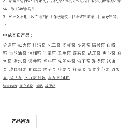
2、活塞在运行壹佰万余次后，根据空压机送气过程中水份积留情况应清缸
体，涂注30#润滑油。
3、如经久不用，应在溶剂内工作状清洗，防止浆料冻结，阻塞导料管。
：
中成其它产品：
管道泵
磁力泵
排污泵
化工泵
螺杆泵
多级泵
隔膜泵
自吸
泵
齿轮油泵
油桶泵
计量泵
卫生泵
屏蔽泵
试压泵
离心泵
真
空泵
潜水泵
深井泵
塑料泵
氟塑料泵
液下泵
漩涡泵
纸浆
柱塞泵
泵
玻璃钢泵
胶体磨
转子泵
往复泵
管道离心泵
浓浆
泵
消防泵
水力喷射器
水泵控制柜
淘宝购物
开心购物
减肥
减肥药
产品咨询