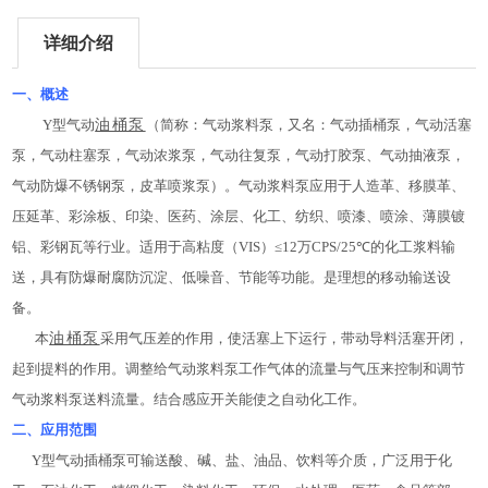
详细介绍
一、概述
Y型气动
油桶泵
（简称：气动浆料泵，又名：气动插桶泵，气动活塞
泵，气动柱塞泵，气动浓浆泵，气动往复泵，气动打胶泵、气动抽液泵，
气动防爆不锈钢泵，皮革喷浆泵）。气动浆料泵应用于人造革、移膜革、
压延革、彩涂板、印染、医药、涂层、化工、纺织、喷漆、喷涂、薄膜镀
铝、彩钢瓦等行业。适用于高粘度（VIS）≤12万CPS/25℃的化工浆料输
送，具有防爆耐腐防沉淀、低噪音、节能等功能。是理想的移动输送设
备。
本
油桶泵
采用气压差的作用，使活塞上下运行，带动导料活塞开闭，
起到提料的作用。调整给气动浆料泵工作气体的流量与气压来控制和调节
气动浆料泵送料流量。结合感应开关能使之自动化工作。
二、应用范围
Y型气动插桶泵可输送酸、碱、盐、油品、饮料等介质，广泛用于化