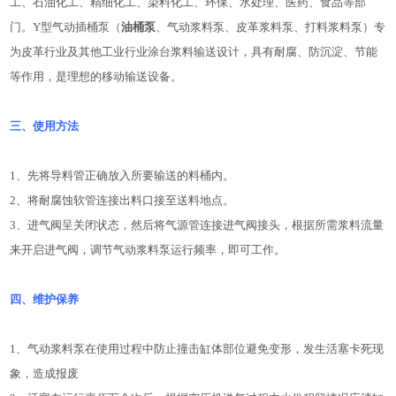
工、石油化工、精细化工、染料化工、环保、水处理、医药、食品等部
门。Y型气动插桶泵（
油桶泵
、气动浆料泵、皮革浆料泵、打料浆料泵）专
为皮革行业及其他工业行业涂台浆料输送设计，具有耐腐、防沉淀、节能
等作用，是理想的移动输送设备。
三、使用方法
1、先将导料管正确放入所要输送的料桶内。
2、将耐腐蚀软管连接出料口接至送料地点。
3、进气阀呈关闭状态，然后将气源管连接进气阀接头，根据所需浆料流量
来开启进气阀，调节气动浆料泵运行频率，即可工作。
四、维护保养
1、气动浆料泵在使用过程中防止撞击缸体部位避免变形，发生活塞卡死现
象，造成报废