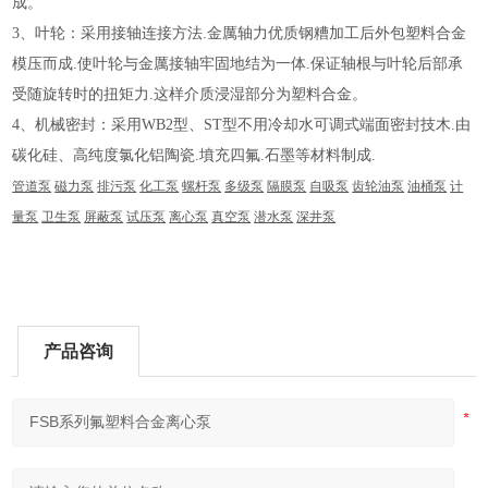
成。
3、叶轮：采用接轴连接方法.金厲轴力优质钢糟加工后外包塑料合金
模压而成.使叶轮与金厲接轴牢固地结为一体.保证轴根与叶轮后部承
受随旋转时的扭矩力.这样介质浸湿部分为塑料合金。
4、机械密封：采用WB2型、ST型不用冷却水可调式端面密封技木.由
碳化硅、高纯度氯化铝陶瓷.墳充四氟.石墨等材料制成.
管道泵
磁力泵
排污泵
化工泵
螺杆泵
多级泵
隔膜泵
自吸泵
齿轮油泵
油桶泵
计
量泵
卫生泵
屏蔽泵
试压泵
离心泵
真空泵
潜水泵
深井泵
产品咨询