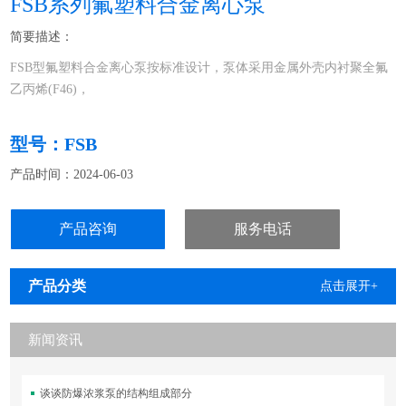
FSB系列氟塑料合金离心泵
简要描述：
FSB型氟塑料合金离心泵按标准设计，泵体采用金属外壳内衬聚全氟
乙丙烯(F46)，
泵盖、叶轮和轴套均用金属嵌件外包氟塑料整体烧结压制成型，轴封
型号：FSB
采用外装式波纹管机械密封，静环选用99%氧化铝陶瓷或氮化硅，动
产品时间：2024-06-03
环采用四氟填充材料，耐腐耐磨，适用于输送任何浓度的硫酸、盐
酸、醋酸、氢氟酸、硝酸、王水、强碱、强氧化剂、有机溶剂、还原
剂等苛刻条件的强腐蚀性介质，是目前世界上Z强耐腐蚀装备之一。
产品咨询
服务电话
其具有结构紧凑合理、耐强腐蚀、密封性能严密可靠、工作稳定、噪
声低、机械强度高、不老化、无毒素分解。
产品分类
点击展开+
新闻资讯
谈谈防爆浓浆泵的结构组成部分