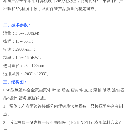
本司产品全部采用计算机设计和优化处理，公司拥有*、丰富的生产
经验和*的检测手段，从而保证产品质量的稳定可靠。
二、技术参数：
流量：3.6～100m3/h；
扬程：15～55m；
转速：2900r/min；
功率：1.5～18.5KW；
进口直径：25～100mm；
适用温度：-20℃～120℃。
三、结构图：
FSB型氯塑料合金泵由泵体.叶轮.后盖.密封件.支架.泵轴.轴承.连轴器.
吊^镙栓.镙母.底扳组成。
1、泵体：左右两边连接部分内埋钢质法兰囫各一只楱压塑料合金制
成。
2、后盖右边一侧内埋一只不锈钢板（1Cr18Ni9Ti）模压塑料合金而