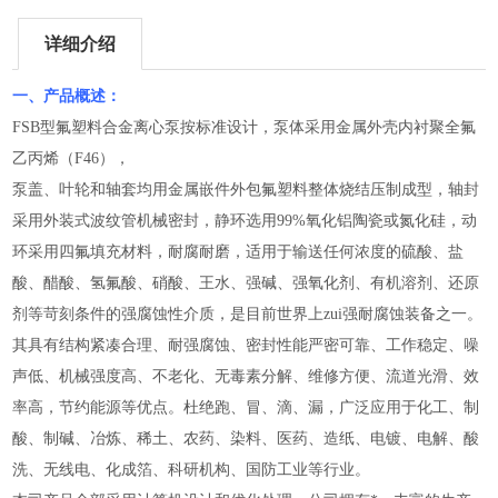
详细介绍
一、产品概述：
FSB型氟塑料合金离心泵按标准设计，泵体采用金属外壳内衬聚全氟
乙丙烯（F46），
泵盖、叶轮和轴套均用金属嵌件外包氟塑料整体烧结压制成型，轴封
采用外装式波纹管机械密封，静环选用99%氧化铝陶瓷或氮化硅，动
环采用四氟填充材料，耐腐耐磨，适用于输送任何浓度的硫酸、盐
酸、醋酸、氢氟酸、硝酸、王水、强碱、强氧化剂、有机溶剂、还原
剂等苛刻条件的强腐蚀性介质，是目前世界上zui强耐腐蚀装备之一。
其具有结构紧凑合理、耐强腐蚀、密封性能严密可靠、工作稳定、噪
声低、机械强度高、不老化、无毒素分解、维修方便、流道光滑、效
率高，节约能源等优点。杜绝跑、冒、滴、漏，广泛应用于化工、制
酸、制碱、冶炼、稀土、农药、染料、医药、造纸、电镀、电解、酸
洗、无线电、化成箔、科研机构、国防工业等行业。