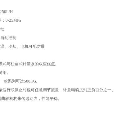
50L/H
：0-25MPa
驱动
、自动控制
保温、冷却、电机可配防爆
膜式与柱塞式计量泵的双重优点。
耐用。
高一款系列可达500KG。
在泵运行或停止时也可任意调节流量，计量精确度到正负百分之一。
型曲轴机构来传递动力，性能平稳。