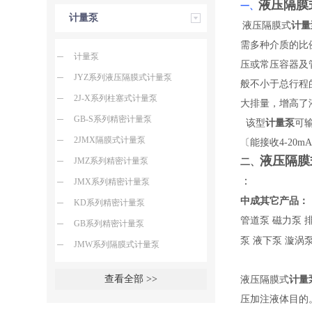
液压隔膜
一、
计量泵
液压隔膜式
计量
需多种介质的比
计量泵
压或常压容器及
JYZ系列液压隔膜式计量泵
般不小于总行程
2J-X系列柱塞式计量泵
大排量，增高了
GB-S系列精密计量泵
该型
计量泵
可输
2JMX隔膜式计量泵
〔能接收4-2
液压隔膜
JMZ系列精密计量泵
二、
：
JMX系列精密计量泵
中成其它产品：
KD系列精密计量泵
管道泵
磁力泵
GB系列精密计量泵
泵
液下泵
漩涡
JMW系列隔膜式计量泵
查看全部 >>
液压隔膜式
计量
压加注液体目的