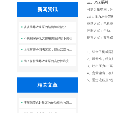
三、JYZ系列
新闻资讯
可调计量范围：0-2
zui大压力承受范围
驱动方式：电机
谈谈防爆浓浆泵的结构组成部分
控制方式：手动
配置方式：泵头
不锈钢深井泵其使用需做好以下要领
上海环博会圆满落幕，期待武汉与您再次相遇！
1
、综合了机械隔
2、噪音小，经久
为了保持防爆浓浆泵的高效性和安全性，需要进行定期维护和保养
3、吐出压力zui
4、定量输出，
5、通过液压及N
相关文章
液压隔膜式计量泵的传动机构与液压系统介绍