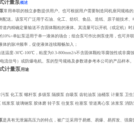
式计量泵
概述
泵
常用单联的独立参数提供用户。也可根据用户需要制造同机座同规格的
例配送。该泵可广泛用于石油、化工、纺织、食品、造纸、原子能技术、
管道内精确定量输送不含固体颗粒的液体。其流量可以开机（或定机）时从0-
的10%>单缸泵适用于单一液体的场合；组合泵可作比例泵使用，也可并
液体的脉冲频率，促使液体连续顺畅加入；
送温度-30℃-100℃，粘度为0.3-800mm2/s不含固体颗粒等腐蚀
0mA电流信号）或防爆电机。泵的型号规格及参数请参考本公司的产品样本
式计量泵
用途
排污泵
化工泵
螺杆泵
多级泵
隔膜泵
自吸泵
齿轮油泵
油桶泵
计量泵
卫生
柱塞泵
泵
纸浆泵
玻璃钢泵
胶体磨
转子泵
往复泵
管道离心泵
浓浆泵
消防
泵
是具有无泄漏高压力的特点，被广泛采用于易燃、易爆、易挥发、强腐
。