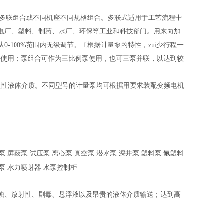
多联组合或不同机座不同规格组合。多联式适用于工艺流程中
电厂、塑料、制药、水厂、环保等工业和科技部门。用来向加
100%范围内无级调节。〔根据计量泵的特性，zui少行程一
联使用；泵组合可作为三比例泵使用，也可三泵并联，以达到较
性或非腐蚀性液体介质。不同型号的计量泵均可根据用要求装配变频电机
。
泵
屏蔽泵
试压泵
离心泵
真空泵
潜水泵
深井泵
塑料泵
氟塑料
泵
水力喷射器
水泵控制柜
蚀、放射性、剧毒、悬浮液以及昂贵的液体介质输送；达到高