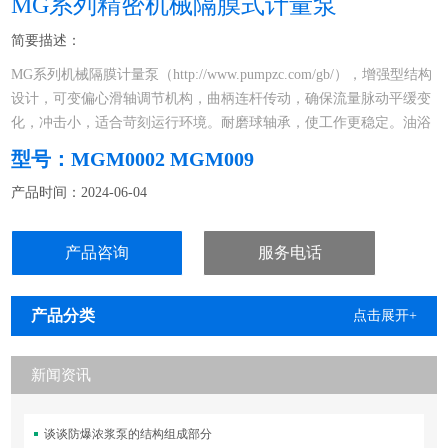
MG系列精密机械隔膜式计量泵
简要描述：
MG系列机械隔膜计量泵（http://www.pumpzc.com/gb/），增强型结构
设计，可变偏心滑轴调节机构，曲柄连杆传动，确保流量脉动平缓变
化，冲击小，适合苛刻运行环境。耐磨球轴承，使工作更稳定。油浴
润滑，驱动部件工作寿命长。在停机或运行状态下均可流量调节，调
型号：MGM0002 MGM009
节方式可选手动、电动或变频。机械驱动隔膜，物料侧无隔膜护盘，
产品时间：2024-06-04
便于物料通过。PVC、PVDF、316SS、高粘度、浆料等多种泵头材
质，
产品咨询
服务电话
产品分类
点击展开+
新闻资讯
谈谈防爆浓浆泵的结构组成部分