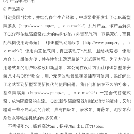
(2)
产品详细介绍
Ø
产品简介
引进美国*技术，并结合多年生产经验，中成泵业开发出了
QBK新型
隔膜泵
（http://www.pumpzc。。ｃｏｍ/qbk/）
系列产品。该产品解决
了QBY型传统隔膜泵zui大的结构缺陷（外置配气阀，容易死机，而且
配气阀使用寿命短），
QBK型
气动隔膜泵
（http://www.pumpzc。。ｃ
ｏｍ/qbk/）
使用内置配气阀，真正实现了*死机，且结构紧凑，使用
寿命长，维修方便，并在性能上远远超越了老式隔膜泵。为了方便使
用老式泵的用户轻松改用新型泵，本公司在设计方面让QBK新型泵安
装尺寸与QBY*吻合，用户无需改动管道和基础即可使用，很好解决
了老式泵到新型泵更新换代的使用问题。我们们相信在不久的将来，
塑料隔膜泵
（http://www.pumpzc。。ｃｏｍ/qbk/）
一定会代替老式
泵，成为隔膜泵的主流。 QBK新型隔膜泵既能抽送流动的液体，又能
输送一些不易流动的介质，具有自吸泵、潜水泵、屏蔽泵、泥浆泵和
杂质泵等输送机械的许多优点：
不需灌引水，吸程高达5m，扬程70m,出口压力≧6bar;