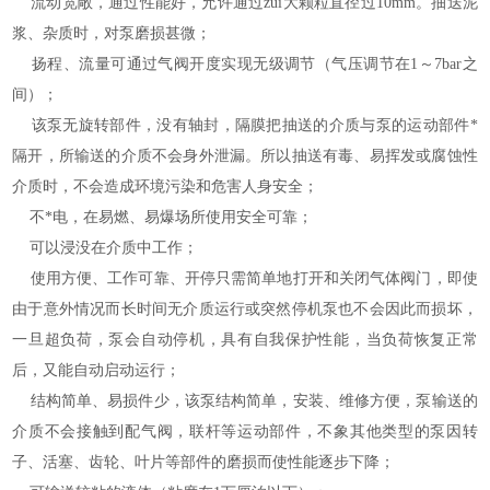
流动宽敞，通过性能好，允许通过zui大颗粒直径过10mm。抽送泥
浆、杂质时，对泵磨损甚微；
扬程、流量可通过气阀开度实现无级调节（气压调节在1～7bar之
间）；
该泵无旋转部件，没有轴封，隔膜把抽送的介质与泵的运动部件*
隔开，所输送的介质不会身外泄漏。所以抽送有毒、易挥发或腐蚀性
介质时，不会造成环境污染和危害人身安全；
不*电，在易燃、易爆场所使用安全可靠；
可以浸没在介质中工作；
使用方便、工作可靠、开停只需简单地打开和关闭气体阀门，即使
由于意外情况而长时间无介质运行或突然停机泵也不会因此而损坏，
一旦超负荷，泵会自动停机，具有自我保护性能，当负荷恢复正常
后，又能自动启动运行；
结构简单、易损件少，该泵结构简单，安装、维修方便，泵输送的
介质不会接触到配气阀，联杆等运动部件，不象其他类型的泵因转
子、活塞、齿轮、叶片等部件的磨损而使性能逐步下降；