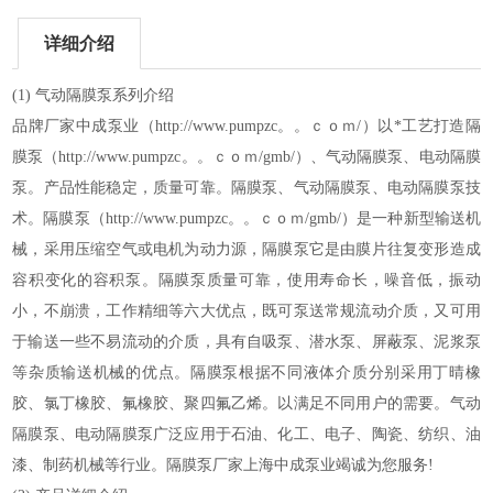
详细介绍
(1) 气动
隔膜泵
系列介绍
品牌厂家
中成泵业
（http://www.pumpzc。。ｃｏｍ/）以*工艺打造
隔
膜泵
（http://www.pumpzc。。ｃｏｍ/gmb/）、气动隔膜泵、电动隔膜
泵。产品性能稳定，质量可靠。隔膜泵、气动隔膜泵、电动隔膜泵技
术。
隔膜泵
（http://www.pumpzc。。ｃｏｍ/gmb/）是一种新型输送机
械，采用压缩空气或电机为动力源，隔膜泵它是由膜片往复变形造成
容积变化的容积泵。隔膜泵质量可靠，使用寿命长，噪音低，振动
小，不崩溃，工作精细等六大优点，既可泵送常规流动介质，又可用
于输送一些不易流动的介质，具有自吸泵、潜水泵、屏蔽泵、泥浆泵
等杂质输送机械的优点。隔膜泵根据不同液体介质分别采用丁晴橡
胶、氯丁橡胶、氟橡胶、聚四氟乙烯。以满足不同用户的需要。气动
隔膜泵、电动隔膜泵广泛应用于石油、化工、电子、陶瓷、纺织、油
漆、制药机械等行业。隔膜泵厂家上海中成泵业竭诚为您服务!