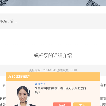
计量泵，磁力泵，化工泵，螺杆泵，排污泵，自吸泵，管道泵，多级泵，隔膜泵，齿轮油泵
螺杆泵的详细介绍
更新时间：2024-11-12 点击次数：1684
欢迎您！
，在工业运输中扮演着*的角色。它以的螺旋叶片旋转原理，实现了对各
来自局域网的朋友！有什么可以帮助您的
吗？
的衬套。当电机驱动螺杆旋转时，螺杆在衬套内作行星运动，同时沿轴向
够处理从低粘度到高粘度的各种流体，甚至包括含有固体颗粒的介质，展