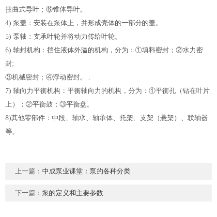
扭曲式导叶；⑥锥体导叶。
4) 泵盖：安装在泵体上，并形成壳体的一部分的盖。
5) 泵轴：支承叶轮并将动力传给叶轮。
6) 轴封机构：挡住液体外溢的机构，分为：①填料密封；②水力密
封;
③机械密封；④浮动密封。 .
7) 轴向力平衡机构：平衡轴向力的机构，分为：①平衡孔（钻在叶片
上）；②平衡鼓；③平衡盘。
8)其他零部件：中段、轴承、轴承体、托架、支架（悬架）、联轴器
等。
上一篇：
中成泵业课堂：泵的各种分类
下一篇：
泵的定义和主要参数