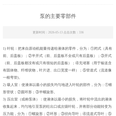
泵的主要零部件
更新时间：2026-05-13 点击次数：336
1) 叶轮：把来自原动机能量传递给液体的零件，分为：①闭式（具有
前、后盖板）；②半开式（前、后盖板不全或只有后盖板）；③开式
（前、后盖板都没有或只有很短的后盖板）；④无堵塞（用于输送含
有固体物、纤维状物，叶片进、出口宽度一样）；⑤管道式（流道像
一根弯管)。
2) 吸人室：使液体以最小的损失均匀地进入叶轮的部件，分为：①锥
形管状；②圆环形；③半螺旋形。
3) 压出室（或称泵体）：使液体以最小的损失，将叶轮中流出的液体
收集起来，均匀地引至泵的吐出口或次级叶轮，并将部分动能转变为
压力能，分为：①螺旋形；②环形；③径向导叶；④流道式导叶；⑤