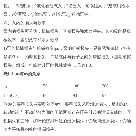
程）；?纸浆泵；?液化石油气泵；?增压泵；耐腐蚀泵；?建筑用给水
泵；?空调泵；@输水泵；?排水泵;@稠油泵等。
四、泵内的损失与效率
泵内的损失可分为：机械损失、容积损失和水力损失。其相应的是机
械效率、容积效率和水力效率。
1)泵的机械损失与机械效率ηm，泵的机械损失一是轴承和轴封（特别
是填料）中的摩擦损失；二是液体与转子之间的摩擦损失（圆盘摩擦
损失）组成。粗略估计泵的机械效率ηm见表1-3。
表1-3ηm与ns的关系
n
50
100
200
s
TJmC%')
86.5
93
97
2) 泵的容积损失与容积效率ηm，容积损失又称泄漏损失，是由泵的
转动部分与不动部分之间的间隙两侧存在压差引起的泄漏造成的。容
积损失有三种：①叶轮密封环处的泄漏损失；②级间泄漏损失；③轴
向力平衡机构处的泄漏损失。