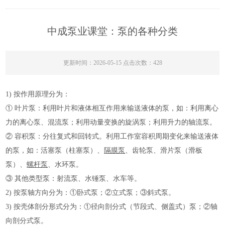
中成泵业课堂：泵的各种分类
更新时间：2026-05-15 点击次数：428
1) 按作用原理分为：
① 叶片泵：利用叶片和液体相互作用来输送液体的泵，如：利用离心
力的离心泵、混流泵；利用动量变换的旋涡泵；利用升力的轴流泵。
② 容积泵：分往复式和回转式。利用工作室容积周期变化来输送液体
的泵，如：活塞泵（柱塞泵）、
隔膜泵
、齿轮泵、滑片泵（滑板
泵）、
螺杆泵
、水环泵。
③ 其他类型泵：射流泵、水锤泵、水车等。
2) 按泵轴方向分为：①卧式泵；②立式泵；③斜式泵。
3) 按壳体剖分形式分为：①径向剖分式（节段式、侧盖式）泵；②轴
向剖分式泵。