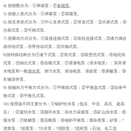
4) 按级数分为：①单级泵；②
多级泵
。
5) 按吸人形式分为：①单吸泵；②双吸泵。
6) 按支承形式分为：①中心支承式泵；②管道式泵；③共座式泵；④
分座式泵；⑤可移式泵。
7) 按驱动方式分为：①直接连接式泵；②齿轮连接式泵；③液力偶合
器传动式泵；④带传动式泵；⑤共轴式泵。
8)按特殊结构分为①液下式泵；②筒式泵；③双壁壳式泵；④地坑筒
式泵；⑤抽出式泵；⑥自吸式泵；⑦潜液电泵（潜水电泵）：深井潜
水电泵和一般
潜水泵
、潜污水泵、潜油电泵、潜卤泵；⑧屏蔽泵；⑨
长轴深井泵。
9) 按轴向力平衡方式分为：①平衡鼓式泵；②平衡盘式泵；③自身平
衡式泵；④平衡孔式泵。
10) 按用途不同主要分为：①锅炉给水泵（低压、中压、高压、超高
压）；②凝结水泵；③循环水泵；④水力采煤泵；⑤矿山排水泵；⑥
煤水泵；⑦除鳞泵；⑧压舱泵；⑨倾斜平衡泵；⑩杂质泵；砂泵；?
渣浆泵；?泥浆泵；?污水泵；?消防泵；?流程泵（石油、化工流