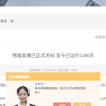
计量泵，磁力泵，化工泵，螺杆泵，排污泵，自吸泵，管道泵，多级泵，隔膜泵，齿轮油泵
当前位
熊猫直播已正式关站 至今已运行1286天
更新时间：2019-04-02 点击次数：1064
欢迎您！
猫直播在公告中表示，“很遗憾作为熊猫守卫者，我们将正式与大家告别。”“
来自局域网的朋友！有什么可以帮助您的
吗？
群中宣布，公司无奈决定以遣散员工的方式为熊猫直播画上句号。在2017
生泵