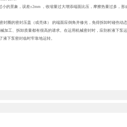
过小的景象，误差±2mm ，收缩量过大增添端面比压，摩擦热量过多，
环密封圈的密封压盖（或壳体） 的端面应倒角并修光，免得拆卸时碰伤动
机械加工、拆卸质量都有很高的请求。在运用机械密封时，应剖析液下泵
了液下泵密封临时牢靠地运转。