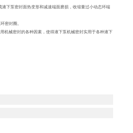
形成液下泵密封面热变形和减速端面磨损，收缩量过小动态环端
态环密封圈。
运用机械密封的各种因素，使得液下泵机械密封实用于各种液下