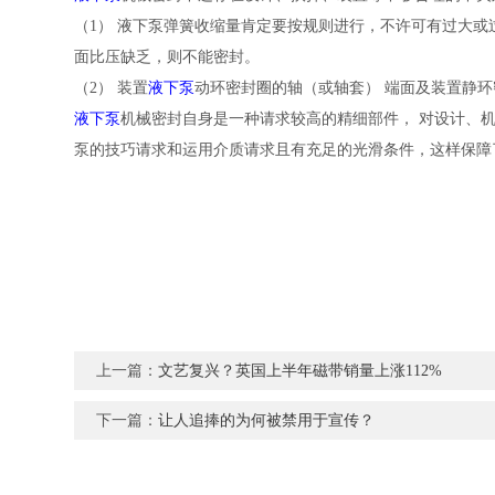
（1） 液下泵弹簧收缩量肯定要按规则进行，不许可有过大或
面比压缺乏，则不能密封。
（2） 装置
液下泵
动环密封圈的轴（或轴套） 端面及装置静
液下泵
机械密封自身是一种请求较高的精细部件， 对设计、
泵的技巧请求和运用介质请求且有充足的光滑条件，这样保障
上一篇：
文艺复兴？英国上半年磁带销量上涨112%
下一篇：
让人追捧的为何被禁用于宣传？