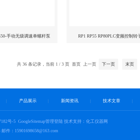
-1 G50-手动无级调速单螺杆泵
RP1 RP55 RP80PLC变频控制
共 36 条记录，当前 1 / 3 页 首页 上一页
下一页
末页
产品展示
新闻资讯
技术文章
|
|
|
|
182号-5
GoogleSitemap
管理登陆
技术支持：
化工仪器网
15901698658@163.com