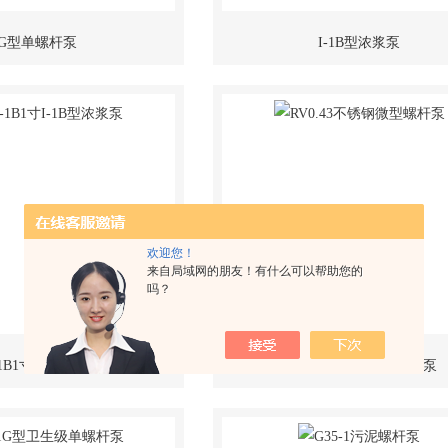
G型单螺杆泵
I-1B型浓浆泵
欢迎您！
来自局域网的朋友！有什么可以帮助您的
吗？
1B1寸I-1B型浓浆泵
RV0.43不锈钢微型螺杆泵