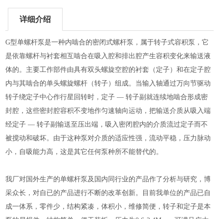
详细介绍
G型单螺杆泵是一种内啮合的密闭式螺杆泵，属于转子式容积泵，它
是依靠螺杆与衬套相互啮合在吸入腔和排出腔产生容积变化来输送液
体的。主要工作部件由具有双头螺旋空腔的衬套（定子）和在定子腔
内与其啮合的单头螺旋螺杆（转子）组成。当输入轴通过万向节驱动
转子绕定子中心作行星回转时，定子 — 转子副就连续地啮合形成密
封腔，这些密封腔容积不变地作匀速轴向运动，把输送介质从吸入端
经定子 — 转子副输送至压出端，吸入密闭腔内的介质流过定子而不
被搅动和破坏。由于这种泵对介质的适应性强，流动平稳，压力脉动
小，自吸能力高，这是其它任何泵种所不能替代的。
我厂对国外生产的单螺杆泵及国内同行业的产品作了分析与研究，博
采众长，对自已的产品进行不断的改革创新。目前我单位的产品已自
成一体系，零件少，结构紧凑，体积小，维修简便，转子和定子是本