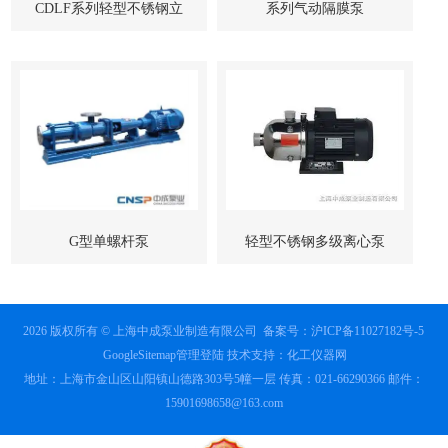
CDLF系列轻型不锈钢立
系列气动隔膜泵
式多级管道泵-上海中成泵
业
G型单螺杆泵
轻型不锈钢多级离心泵
2026 版权所有 © 上海中成泵业制造有限公司
备案号：沪ICP备11027182号-5
GoogleSitemap
管理登陆
技术支持：
化工仪器网
地址：上海市金山区山阳镇山德路303号5幢一层 传真：021-66290366 邮件：
15901698658@163.com