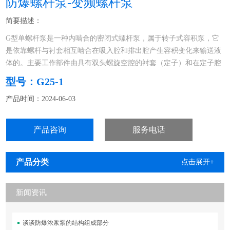
防爆螺杆泵-变频螺杆泵
简要描述：
G型单螺杆泵是一种内啮合的密闭式螺杆泵，属于转子式容积泵，它
是依靠螺杆与衬套相互啮合在吸入腔和排出腔产生容积变化来输送液
体的。主要工作部件由具有双头螺旋空腔的衬套（定子）和在定子腔
内与其啮合的单头螺旋螺杆（转子）组成。
型号：G25-1
产品时间：2024-06-03
产品咨询
服务电话
产品分类
点击展开+
新闻资讯
谈谈防爆浓浆泵的结构组成部分