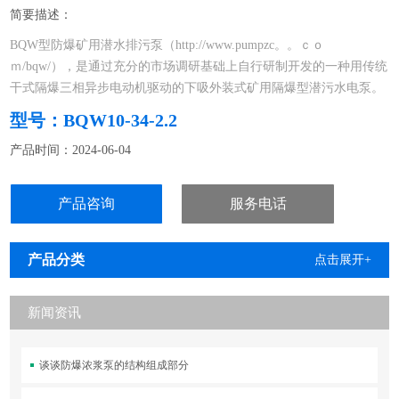
简要描述：
BQW型防爆矿用潜水排污泵（http://www.pumpzc。。ｃｏ
ｍ/bqw/），是通过充分的市场调研基础上自行研制开发的一种用传统
干式隔爆三相异步电动机驱动的下吸外装式矿用隔爆型潜污水电泵。
型号：BQW10-34-2.2
（http://www.pumpzc。。ｃｏｍ/bqw/）在下列适用条件下能连续正常
产品时间：2024-06-04
运行
电源频率为50Hz，额定电压380V或660V （允许偏差±5%）的三相交
产品咨询
服务电话
流电
产品分类
点击展开+
新闻资讯
谈谈防爆浓浆泵的结构组成部分