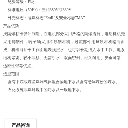
绝缘等级：F级
标准电压（50Hz)：三相380V或660V
外壳标志：隔爆标志”ExdI”及安全标志”MA”
产品优势
按隔爆标准设计制造，在电机部分采用严格的隔爆措施，电动机机壳
采用铸钢件，转子轴采用不锈钢材料，过流部件用球铁材枓精制而
成。机组能抽干工作面地表浅层水，也可以长期潜入水中工作。电泵
结构紧凑、轻小易移、无需引水、双面密封、经久耐用、安全可靠、
适应性强等优点。
选型范围
含有甲烷或煤尘爆炸气体混合物地下水及含有悬浮煤粉的煤水。
石化系统易爆环境中的污水及一般地下水。
产品咨询