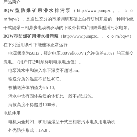
产品简介
BQW型防爆矿用潜水排污泵
（http://www.pumpzc。。ｃｏ
ｍ/bqw/）
，是通过充分的市场调研基础上自行研制开发的一种用传统
干式隔爆三相异步电动机驱动的下吸外装式矿用隔爆型潜污水电泵。
BQW型防爆矿用潜水排污泵
（http://www.pumpzc。。ｃｏｍ/bqw/）
在下列适用条件下能连续正常运行
电源频率为50Hz，额定电压380V或660V (允许偏差±5%）的三相交
流电。 (用户订货时须标明电泵电压值）。
电泵浅水中和潜入水下深度不超过5m。
输送介质的温度不超过40℃。
被抽送液体的值为6.5-10。
污水中含有固体杂质的体积比一般不超过2%。
海拔高度不得超过1000米。
电机使用
电机为全封闭、矿用隔爆型干式三相潜污水电泵用电动机
外壳防护形式：1Px8，