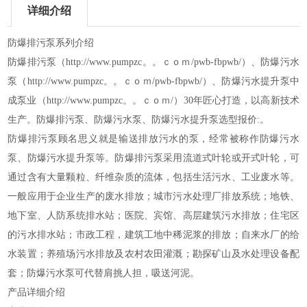
详细介绍
防爆排污泵
系列介绍
防爆排污泵
（http://www.pumpzc。。ｃｏｍ/pwb-fbpwb/）
、
防爆污水
泵
（http://www.pumpzc。。ｃｏｍ/pwb-fbpwb/）
、防爆污水提升泵
中
成泵业
（http://www.pumpzc。。ｃｏｍ/）
30年匠心打造，以高新技术
生产。防爆排污泵、防爆污水泵、防爆污水提升泵选型报价:。
防爆排污泵顾名思义就是输送排放污水的泵，经常被称作防爆污水
泵、防爆污水提升泵等。防爆排污泵采用流道式叶轮或开式叶轮，可
通过含有大量颗粒、纤维杂质的流体，包括生活污水、工业废水等。
一般应用于企业生产的废水排放；城市污水处理厂排放系统；地铁、
地下室、人防系统排水站；医院、宾馆、高层建筑污水排放；住宅区
的污水排水站；市政工程，建筑工地中稀泥浆的排放；自来水厂的给
水装置；养殖场污水排放及农村农田灌溉；勘探矿山及水处理设备配
套；防爆污水泵可代替肩挑人担，吸送河泥。
产品详细介绍