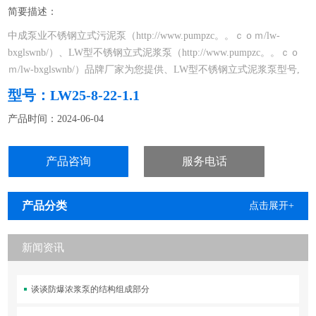
简要描述：
中成泵业不锈钢立式污泥泵（http://www.pumpzc。。ｃｏｍ/lw-
bxglswnb/）、LW型不锈钢立式泥浆泵（http://www.pumpzc。。ｃｏ
ｍ/lw-bxglswnb/）品牌厂家为您提供、LW型不锈钢立式泥浆泵型号,
选型,视频等技术服务:。
型号：LW25-8-22-1.1
产品时间：2024-06-04
是在引进*技术的基础上，结合国内水泵的使用特点而研制成功的新
一代立式排污
产品咨询
服务电话
产品分类
点击展开+
新闻资讯
谈谈防爆浓浆泵的结构组成部分