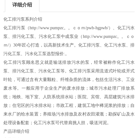
详细介绍
化工排污泵
系列介绍
化工排污泵
（http://www.pumpzc。。ｃｏｍ/pwb-hgpwb/）
、化工污水
泵、排污化工泵、污水化工泵
中成泵业
（http://www.pumpzc。。ｃｏ
ｍ/）
30年匠心打造，以高新技术生产。化工排污泵、化工污水泵、排
污化工泵、污水化工泵选型报价:。
化工排污泵顾名思义就是输送排放污水的泵，经常被称作化工污水
泵、排污化工泵、污水化工泵等。化工排污泵采用流道式叶轮或开式
叶轮，可通过含有大量颗粒、纤维杂质的流体，包括生活污水、工业
废水等。一般应用于企业生产的废水排放；城市污水处理厂排放系
统；地铁、地下室、人防系统排水站；医院、宾馆、高层建筑污水排
放；住宅区的污水排水站；市政工程，建筑工地中稀泥浆的排放；自
来水厂的给水装置；养殖场污水排放及农村农田灌溉；勘探矿山及水
处理设备配套；化工污水泵可代替肩挑人担，吸送河泥。
产品详细介绍