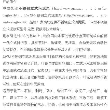
产品简介
中成泵业
不锈钢立式污泥泵
（http://www.pumpzc。。ｃｏｍ/lw-
bxglswnb/）
、
LW型不锈钢立式泥浆泵
（http://www.pumpzc。。ｃｏ
ｍ/lw-bxglswnb/）
品牌厂家为您提供
不锈钢立式污泥泵
、LW型不锈钢
立式泥浆泵型号,选型,视频等技术服务:。
是在引进*技术的基础上，结合国内水泵的使用特点而研制成功的新
一代立式排污泵，具有节能*、防缠绕、无堵塞、自动安装和自动控
制等特点。在排送固体颗粒和长纤维垃圾方面，具有独*果。
LW型不锈钢立式泥浆泵采用*叶轮结构和新型机械密封，能有效地输
送含有固体物和长纤维。叶轮与传统叶轮相比，立式污水泵叶轮采用
单流道或双流道形式，它类似于一截面大小相同的弯管，具有非常好
的过流性，配以合理的蜗室，使得该泵具有效率高、叶轮经动静平衡
试验，使泵在运行中无振动。
适用于化工、石油、制药、采矿、造纸工业、水泥厂、炼钢厂、电
厂、煤加工工业，以及城市污水处理厂排水系统、市政工程、建筑工
地等行业输送带颗粒的污水、污物，也司用于抽送清水及带腐蚀性介