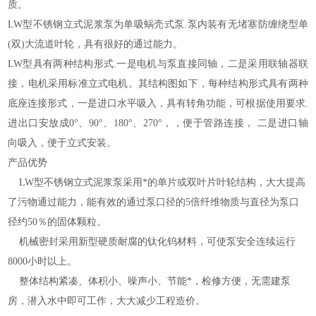
质。
LW型不锈钢立式泥浆泵为单吸蜗壳式泵.泵内装有无堵塞防缠绕型单
(双)大流道叶轮，具有很好的通过能力。
LW型
具有两种结构形式.一是电机与泵直接同轴，二是采用联轴器联
接，电机采用标准立式电机。其结构图如下，每种结构形式具有两种
底座连接形式，一是进口水平吸入，具有转角功能，可根据使用要求.
进出口安放成0°、90°、180°、270°，，便于管路连接， 二是进口轴
向吸入，便于立式安装。
产品优势
LW型不锈钢立式泥浆泵采用*的单片或双叶片叶轮结构，大大提高
了污物通过能力，能有效的通过泵口径的5倍纤维物质与直径为泵口
径约50％的固体颗粒。
机械密封采用新型硬质耐腐的钛化钨材料，可使泵安全连续运行
8000小时以上。
整体结构紧凑、体积小、噪声小、节能*，检修方便，无需建泵
房，潜入水中即可工作，大大减少工程造价。